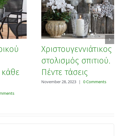
ρικού
Χριστουγεννιάτικος
Σ
στολισμός σπιτιού.
μ
 κάθε
Πέντε τάσεις
Τ
November 28, 2023
|
0 Comments
Dec
omments