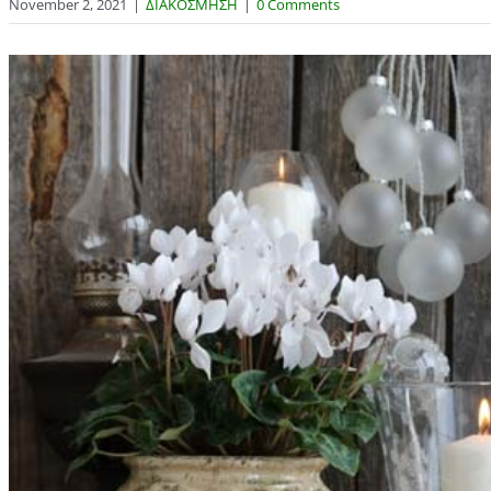
November 2, 2021
|
ΔΙΑΚΟΣΜΗΣΗ
|
0 Comments
View
Larger
Image