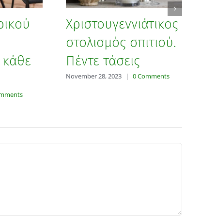
ρικού
Χριστουγεννιάτικος
Σ
στολισμός σπιτιού.
μ
 κάθε
Πέντε τάσεις
Τ
November 28, 2023
|
0 Comments
Dec
omments