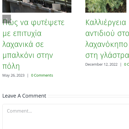
Πώς να φυτέψετε
Καλλιέργεια
με επιτυχία
αντιδιού στ
λαχανικά σε
λαχανόκηπο 
μπαλκόνι στην
στη γλάστρ
πόλη
December 12, 2022
|
0 
May 26, 2023
|
0 Comments
Leave A Comment
Comment