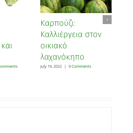
Κ
Καρπούζι:
μ
ο
Καλλιέργεια στον
λ
και
οικιακό
Feb
α
λαχανόκηπο
Comments
July 19, 2022
|
0 Comments