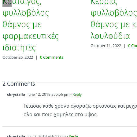
Κράταιγος,
Κέρρια,
φυλλοβόλος
φυλλοβόλος
θάμνος με
θάμνος με κ
φαρμακευτικές
λουλούδια
ιδιότητες
October 11, 2022
|
0 C
October 26, 2022
|
0 Comments
2 Comments
chrystalla
June 12, 2018 at 5:56 pm
- Reply
Γειασας καθε χρονο αγοραζω ορτανσιες και μεχρι
ολο και ποιο χαμηλες στο υψος
chrystalla
July 2, 2018 at 6:13 pm
- Reply