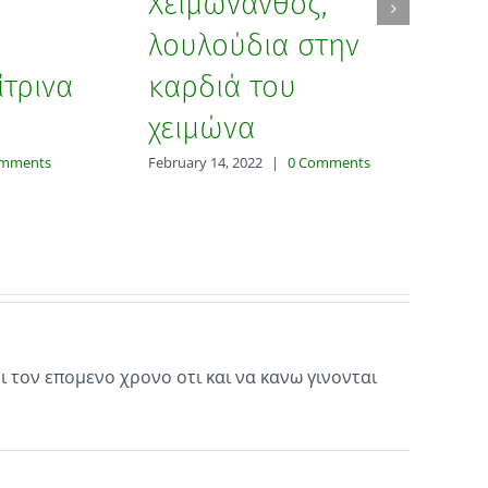
Χειμώνανθος,
Σ
λουλούδια στην
λ
ίτρινα
καρδιά του
κ
χειμώνα
Oct
omments
February 14, 2022
|
0 Comments
 τον επομενο χρονο οτι και να κανω γινονται