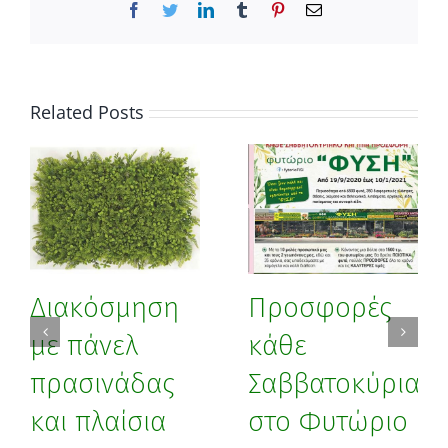
Facebook
Twitter
LinkedIn
Tumblr
Pinterest
Email
Related Posts
Διακόσμηση
Προσφορές
με πάνελ
κάθε
πρασινάδας
Σαββατοκύριακ
και πλαίσια
στο Φυτώριο