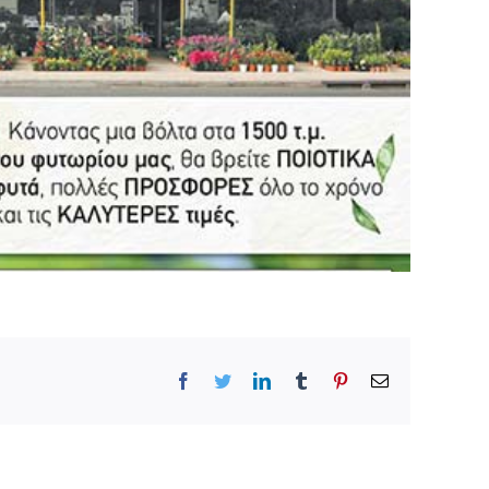
Facebook
Twitter
LinkedIn
Tumblr
Pinterest
Email