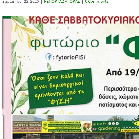
September 23, 2020
|
ΡΕΠΟΡΤΑΖ ΑΓΟΡΑΣ
|
0 Comments
View
Larger
Image