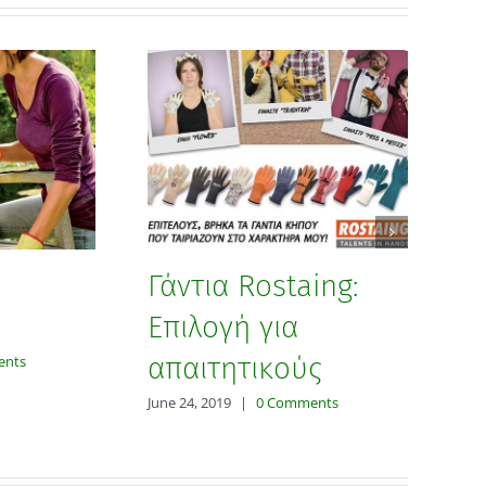
Γάντια Rostaing:
Ν
Επιλογή για
γ
απαιτητικούς
ents
June
June 24, 2019
|
0 Comments