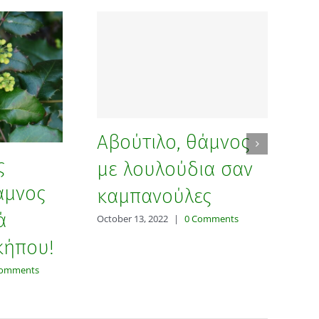
Αβούτιλο, θάμνος
ς
Π
με λουλούδια σαν
άμνος
ε
καμπανούλες
ά
δ
October 13, 2022
|
0 Comments
κήπου!
π
γ
Comments
Sep