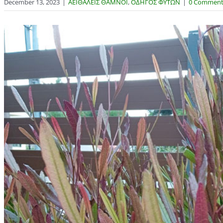
December 13, 2023
|
ΑΕΙΘΑΛΕΙΣ ΘΑΜΝΟΙ
,
ΟΔΗΓΟΣ ΦΥΤΩΝ
|
0 Comment
View
Larger
Image