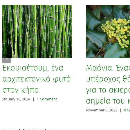
Εκουισέτουμ, ένα
Μαόνια. Ένα
αρχιτεκτονικό φυτό
υπέροχος θ
στον κήπο
για τα σκιερ
σημεία του 
January 10, 2024
|
1 Comment
November 8, 2022
|
0 