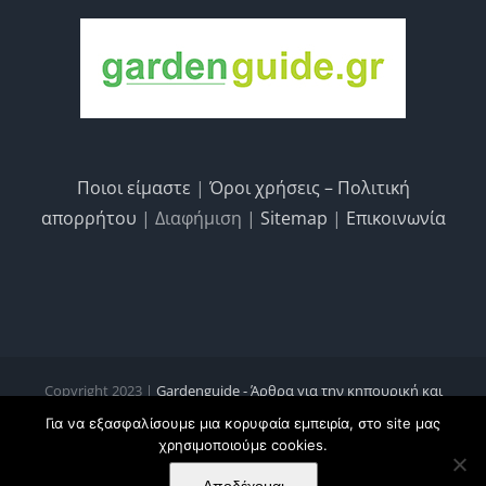
Ποιοι είμαστε
|
Όροι χρήσεις – Πολιτική
απορρήτου
| Διαφήμιση |
Sitemap
|
Επικοινωνία
Copyright 2023 |
Gardenguide - Άρθρα για την κηπουρική και
κηποτεχνία, τις καλλιέργειες και την οικολογία
Για να εξασφαλίσουμε μια κορυφαία εμπειρία, στο site μας
χρησιμοποιούμε cookies.
Facebook
Instagram
Pinterest