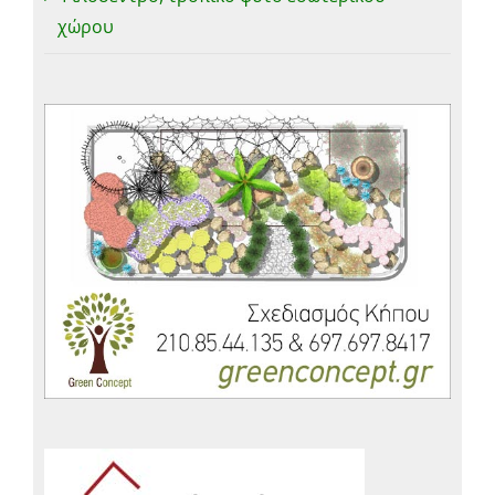
χώρου