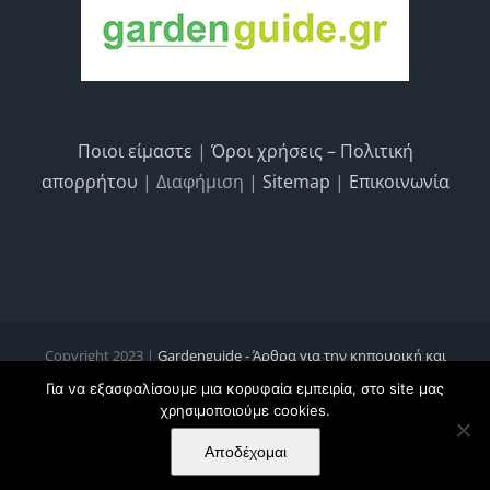
Ποιοι είμαστε
|
Όροι χρήσεις – Πολιτική
απορρήτου
| Διαφήμιση |
Sitemap
|
Επικοινωνία
Copyright 2023 |
Gardenguide - Άρθρα για την κηπουρική και
κηποτεχνία, τις καλλιέργειες και την οικολογία
Για να εξασφαλίσουμε μια κορυφαία εμπειρία, στο site μας
χρησιμοποιούμε cookies.
Facebook
Instagram
Pinterest
Αποδέχομαι