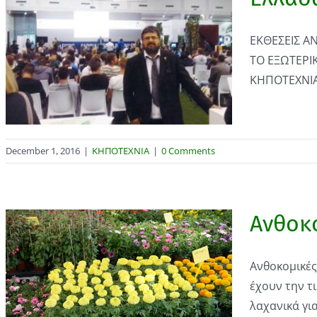
ΕΚΘΕΣΕΙΣ Α
ΤΟ ΕΞΩΤΕΡΙ
ΚΗΠΟΤΕΧΝΙΑΣ
December 1, 2016
|
ΚΗΠΟΤΕΧΝΙΑ
|
0 Comments
Ανθοκο
Ανθοκομικές 
έχουν την τ
λαχανικά για 