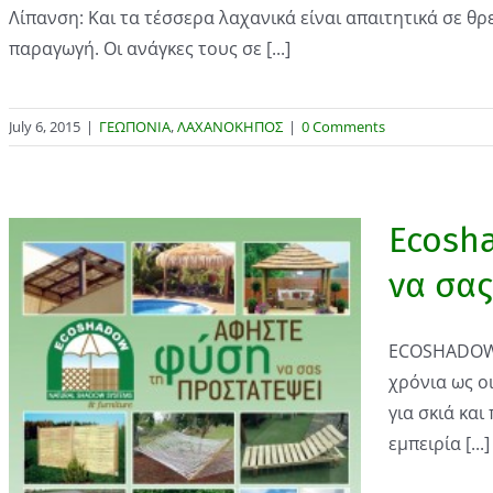
Λίπανση: Και τα τέσσερα λαχανικά είναι απαιτητικά σε θρ
παραγωγή. Οι ανάγκες τους σε [...]
July 6, 2015
|
ΓΕΩΠΟΝΙΑ
,
ΛΑΧΑΝΟΚΗΠΟΣ
|
0 Comments
Ecosh
να σα
ECOSHADOW 
χρόνια ως ο
για σκιά κα
εμπειρία [...]