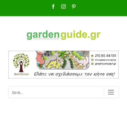
Skip
Facebook
Instagram
Pinterest
to
content
Go to...