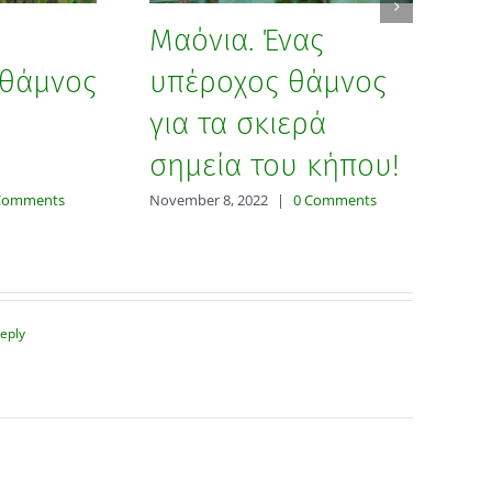
Α
Μαόνια. Ένας
μ
θάμνος
υπέροχος θάμνος
κ
για τα σκιερά
Oct
σημεία του κήπου!
Comments
November 8, 2022
|
0 Comments
Reply