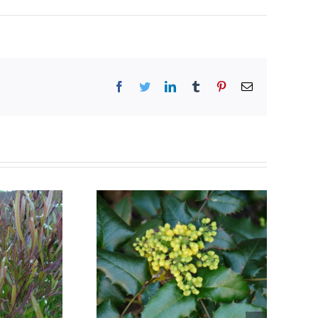
Facebook
Twitter
LinkedIn
Tumblr
Pinterest
Email